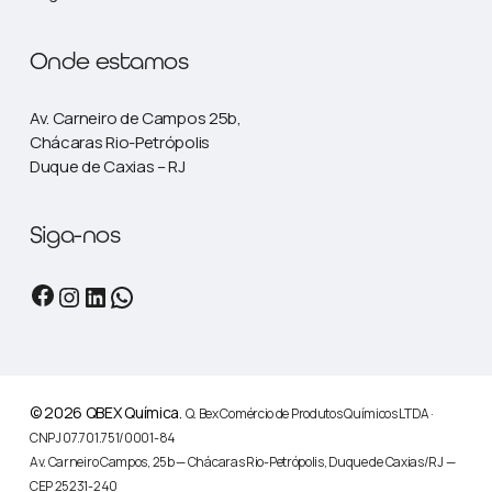
Onde estamos
Av. Carneiro de Campos 25b,
Chácaras Rio-Petrópolis
Duque de Caxias – RJ
Siga-nos
Facebook
Instagram
LinkedIn
WhatsApp
© 2026 QBEX Química.
Q. Bex Comércio de Produtos Químicos LTDA ·
CNPJ 07.701.751/0001-84
Av. Carneiro Campos, 25b — Chácaras Rio-Petrópolis, Duque de Caxias/RJ —
CEP 25231-240