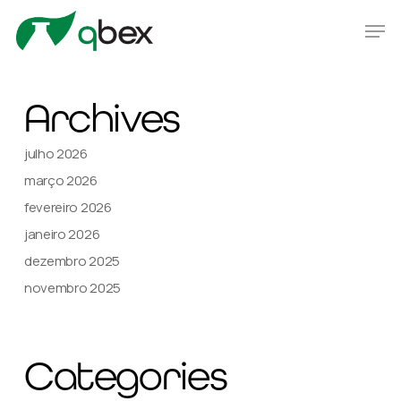
Skip
Men
to
main
Close
content
Menu
Archives
julho 2026
março 2026
fevereiro 2026
janeiro 2026
dezembro 2025
novembro 2025
Categories