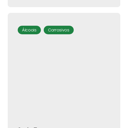
Álcoois
Corrosivos