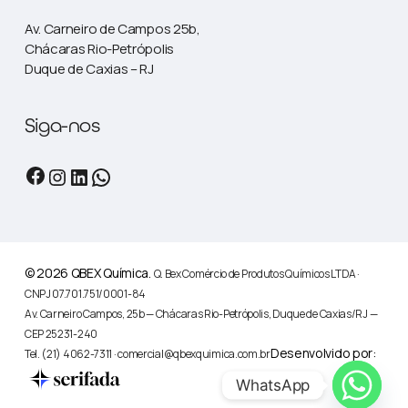
Av. Carneiro de Campos 25b,
Chácaras Rio-Petrópolis
Duque de Caxias – RJ
Siga-nos
Facebook
Instagram
LinkedIn
WhatsApp
© 2026 QBEX Química.
Q. Bex Comércio de Produtos Químicos LTDA ·
CNPJ 07.701.751/0001-84
Av. Carneiro Campos, 25b — Chácaras Rio-Petrópolis, Duque de Caxias/RJ —
CEP 25231-240
Desenvolvido por:
Tel. (21) 4062-7311 · comercial@qbexquimica.com.br
WhatsApp