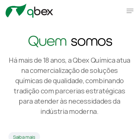
Skip
Men
to
main
Close
content
Menu
Quem
somos
Há mais de 18 anos, a Qbex Química atua
na comercialização de soluções
químicas de qualidade, combinando
tradição com parcerias estratégicas
para atender às necessidades da
indústria moderna.
Saiba mais