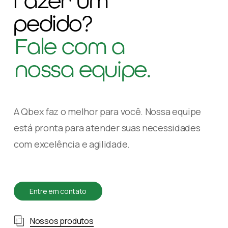
fazer um
pedido?
Fale com a
nossa equipe.
A Qbex faz o melhor para você. Nossa equipe
está pronta para atender suas necessidades
com excelência e agilidade.
E
n
t
r
e
e
m
c
o
n
t
a
t
o
Nossos produtos