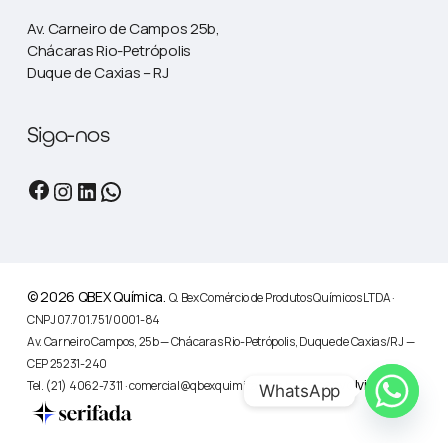
Av. Carneiro de Campos 25b,
Chácaras Rio-Petrópolis
Duque de Caxias – RJ
Siga-nos
Facebook
Instagram
LinkedIn
WhatsApp
© 2026 QBEX Química.
Q. Bex Comércio de Produtos Químicos LTDA ·
CNPJ 07.701.751/0001-84
Av. Carneiro Campos, 25b — Chácaras Rio-Petrópolis, Duque de Caxias/RJ —
CEP 25231-240
Desenvolvido por:
Tel. (21) 4062-7311 · comercial@qbexquimica.com.br
WhatsApp