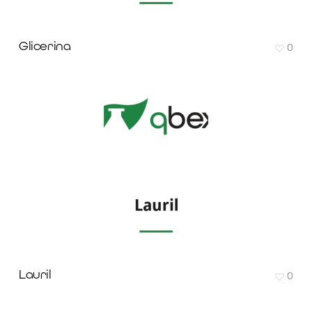
Glicerina
0
Lauril
0