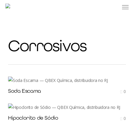
Men
Skip
to
main
content
Corrosivos
Soda Escama
0
Hipoclorito de Sódio
0