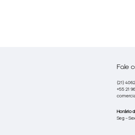
Fale 
(21) 406
+55 21 9
comerci
Horário 
Seg – Sex