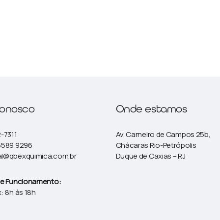
conosco
Onde estamos
2-7311
Av. Carneiro de Campos 25b,
6589 9296
Chácaras Rio-Petrópolis
al@qbexquimica.com.br
Duque de Caxias – RJ
de Funcionamento:
: 8h às 18h